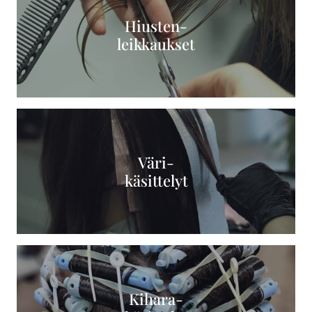
Hiusten-
leikkaukset
Väri-
käsittelyt
Kihara-