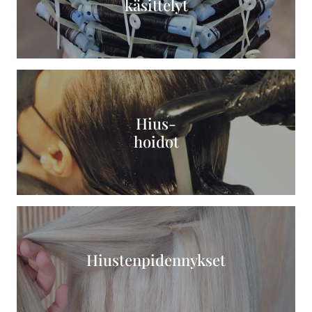
käsittelyt
Hius-
hoidot
Hiusten­pidennykset