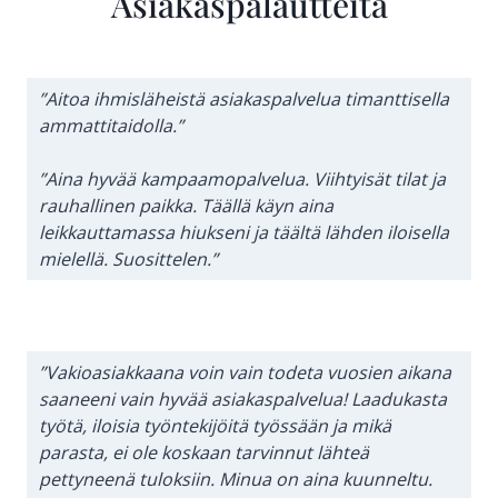
Asiakas­palautteita
”Aitoa ihmisläheistä asiakaspalvelua timanttisella
ammattitaidolla.”
”Aina hyvää kampaamopalvelua. Viihtyisät tilat ja
rauhallinen paikka. Täällä käyn aina
leikkauttamassa hiukseni ja täältä lähden iloisella
mielellä. Suosittelen.”
”Vakioasiakkaana voin vain todeta vuosien aikana
saaneeni vain hyvää asiakaspalvelua! Laadukasta
työtä, iloisia työntekijöitä työssään ja mikä
parasta, ei ole koskaan tarvinnut lähteä
pettyneenä tuloksiin. Minua on aina kuunneltu.