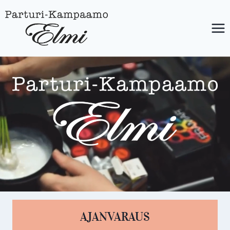
Siirry
sisältöön
AJANVARAUS