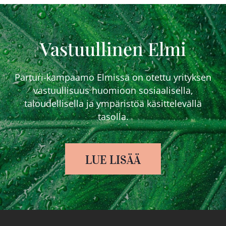
Vastuullinen Elmi
Parturi-kampaamo Elmissä on otettu yrityksen
vastuullisuus huomioon sosiaalisella,
taloudellisella ja ympäristöä käsittelevällä
tasolla.
LUE LISÄÄ