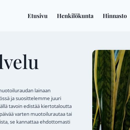
Etusivu
Henkilökunta
Hinnasto
lvelu
 muotoiluraudan lainaan
sä ja suosittelemme juuri
llä tavoin edistää kiertotaloutta
päivää varten muotoilurautaa tai
ista, se kannattaa ehdottomasti