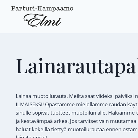
Siirry
sisältöön
Lainarauta­pa
Lainaa muotoilurauta. Meiltä saat viideksi päiväksi
ILMAISEKSI! Opastamme mielellämme raudan käytös
sinulle sopivat tuotteet muotoilun alle. Haluamme tä
ja kestävämpää arkea. Jos tarvitset vain muutamaa 
haluat kokeilla tiettyä muotoilurautaa ennen ostam
lainata ensin!