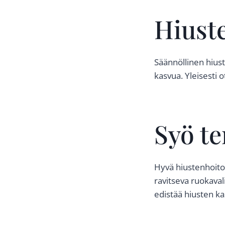
Hiust
Säännöllinen hius
kasvua. Yleisesti o
Syö te
Hyvä hiustenhoito e
ravitseva ruokavali
edistää hiusten ka