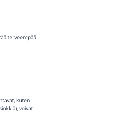
stää terveempää
äntavat, kuten
sinkkiä), voivat
.