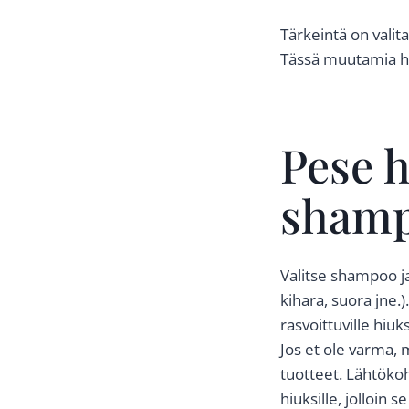
Tärkeintä on vali
Tässä muutamia hy
Pese h
shampo
Valitse shampoo ja 
kihara, suora jne.)
rasvoittuville hi
Jos et ole varma,
tuotteet. Lähtök
hiuksille, jolloin s