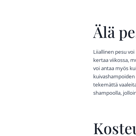
Älä pe
Liiallinen pesu vo
kertaa viikossa, mu
voi antaa myös k
kuivashampoiden sa
tekemättä vaaleita
shampoolla, jolloi
Kosteu