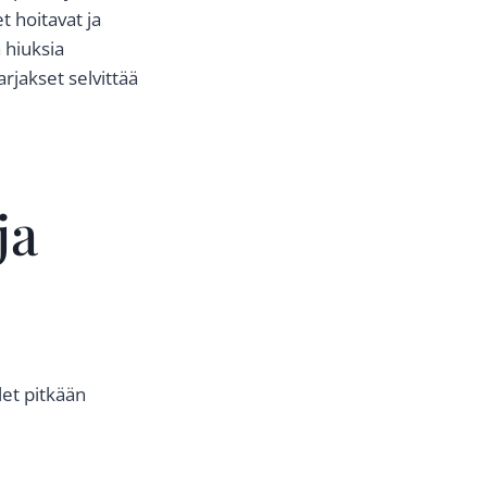
t hoitavat ja
 hiuksia
rjakset selvittää
ja
let pitkään