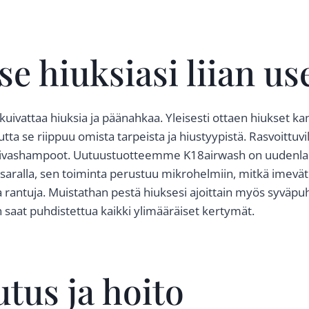
se hiuksiasi liian us
i kuivattaa hiuksia ja päänahkaa. Yleisesti ottaen hiukset k
tta se riippuu omista tarpeista ja hiustyypistä. Rasvoittuvil
uivashampoot. Uutuustuotteemme K18airwash on uudenlai
ralla, sen toiminta perustuu mikrohelmiin, mitkä imevät l
 rantuja. Muistathan pestä hiuksesi ajoittain myös syväpuh
n saat puhdistettua kaikki ylimääräiset kertymät.
tus ja hoito