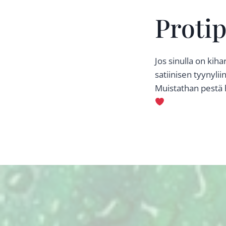
Protip
Jos sinulla on kiha
satiinisen tyynyli
Muistathan pestä h