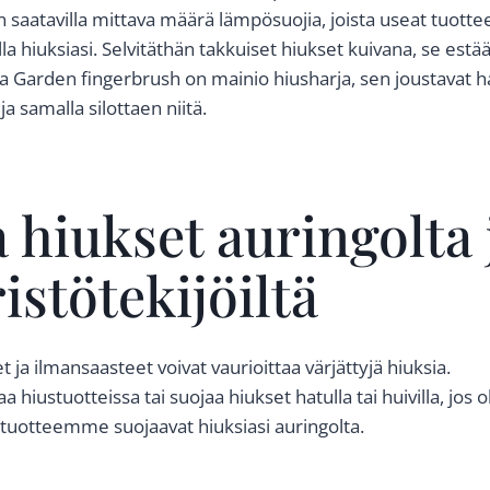
n saatavilla mittava määrä lämpösuojia, joista useat tuottee
a hiuksiasi. Selvitäthän takkuiset hiukset kuivana, se estää
a Garden fingerbrush on mainio hiusharja, sen joustavat ha
a samalla silottaen niitä.
 hiukset auringolta 
stötekijöiltä
 ja ilmansaasteet voivat vaurioittaa värjättyjä hiuksia.
 hiustuotteissa tai suojaa hiukset hatulla tai huivilla, jos o
 tuotteemme suojaavat hiuksiasi auringolta.