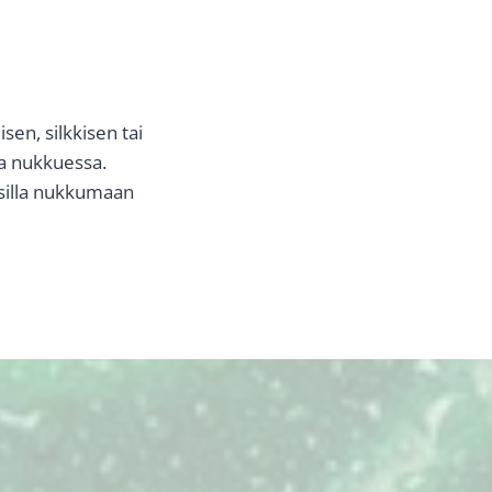
sen, silkkisen tai
ua nukkuessa.
ksilla nukkumaan