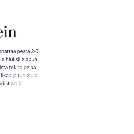
ein
annattaa pestä 2-3
le hiuksille apua
sta teknologiaa
ikaa ja tuoksuja,
distavalla