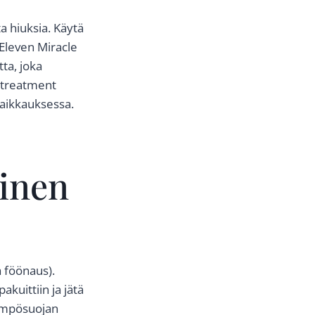
a hiuksia. Käytä
Eleven Miracle
ta, joka
 treatment
aikkauksessa.
inen
 föönaus).
kuittiin ja jätä
lämpösuojan