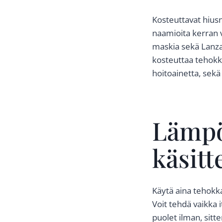
Kosteuttavat hiusn
naamioita kerran 
maskia sekä Lanzan
kosteuttaa tehokk
hoitoainetta, sek
Lämpö
käsitt
Käytä aina tehokk
Voit tehdä vaikka 
puolet ilman, sitt