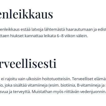
enleikkaus
tenleikkaus estää latvoja lähtemästä haarautumaan ja edi
ttaen hiukset kannattaa leikata 6–8 viikon välein.
rveellisesti
i rajoitu vain ulkoisiin hoitotuotteisiin. Terveelliset eläm
o, joka sisältää vitamiineja (esim. biotiinia, B-vitamiineja ja 
svua ja terveyttä. Muistathan myös riittävän vedenjuonnin