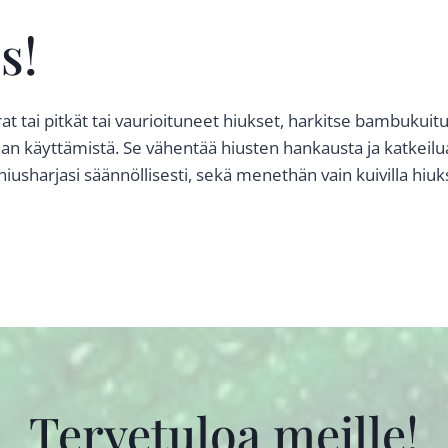
s!
rat tai pitkät tai vaurioituneet hiukset, harkitse bambukuitui
inan käyttämistä. Se vähentää hiusten hankausta ja katkeil
iusharjasi säännöllisesti, sekä menethän vain kuivilla hiu
Tervetuloa meille!