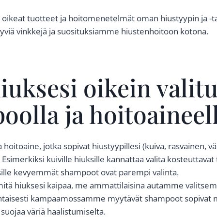
ta oikeat tuotteet ja hoitomenetelmät oman hiustyypin ja 
viä vinkkejä ja suosituksiamme hiustenhoitoon kotona.
iuksesi oikein valitu
olla ja hoitoaineel
hoitoaine, jotka sopivat hiustyypillesi (kuiva, rasvainen, vä
. Esimerkiksi kuiville hiuksille kannattaa valita kosteuttavat
uksille kevyemmät shampoot ovat parempi valinta.
 mitä hiuksesi kaipaa, me ammattilaisina autamme valitsem
ohtaisesti kampaamossamme myytävät shampoot sopivat my
e suojaa väriä haalistumiselta.