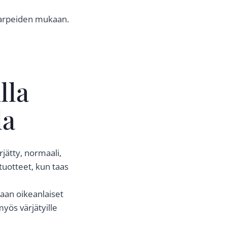
-tarpeiden mukaan.
lla
la
rjätty, normaali,
 tuotteet, kun taas
aan oikeanlaiset
ös värjätyille