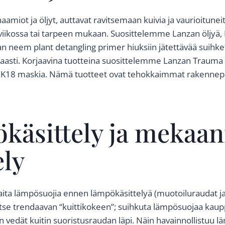
aamiot ja öljyt, auttavat ravitsemaan kuivia ja vaurioituneit
viikossa tai tarpeen mukaan. Suosittelemme Lanzan öljyä, 
 neem plant detangling primer hiuksiin jätettävää suihket
aasti. Korjaavina tuotteina suosittelemme Lanzan Trauma
ä K18 maskia. Nämä tuotteet ovat tehokkaimmat rakennep
käsittely ja mekaan
ely
aita lämpösuojia ennen lämpökäsittelyä (muotoiluraudat ja
itse trendaavan “kuittikokeen”; suihkuta lämpösuojaa kauppa
en vedät kuitin suoristusraudan läpi. Näin havainnollistuu 