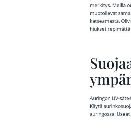
merkitys. Meillä o
muotoilevat samall
katseamasta. Olivi
hiukset repimättä j
Suojaa
ympäri
Auringon UV-säteet
Käytä aurinkosuojaa
auringossa. Useat